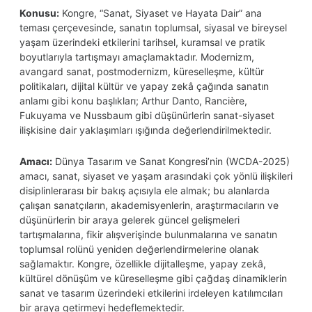
Konusu:
Kongre, “Sanat, Siyaset ve Hayata Dair” ana
teması çerçevesinde, sanatın toplumsal, siyasal ve bireysel
yaşam üzerindeki etkilerini tarihsel, kuramsal ve pratik
boyutlarıyla tartışmayı amaçlamaktadır. Modernizm,
avangard sanat, postmodernizm, küreselleşme, kültür
politikaları, dijital kültür ve yapay zekâ çağında sanatın
anlamı gibi konu başlıkları; Arthur Danto, Rancière,
Fukuyama ve Nussbaum gibi düşünürlerin sanat-siyaset
ilişkisine dair yaklaşımları ışığında değerlendirilmektedir.
Amacı:
Dünya Tasarım ve Sanat Kongresi’nin (WCDA-2025)
amacı, sanat, siyaset ve yaşam arasındaki çok yönlü ilişkileri
disiplinlerarası bir bakış açısıyla ele almak; bu alanlarda
çalışan sanatçıların, akademisyenlerin, araştırmacıların ve
düşünürlerin bir araya gelerek güncel gelişmeleri
tartışmalarına, fikir alışverişinde bulunmalarına ve sanatın
toplumsal rolünü yeniden değerlendirmelerine olanak
sağlamaktır. Kongre, özellikle dijitalleşme, yapay zekâ,
kültürel dönüşüm ve küreselleşme gibi çağdaş dinamiklerin
sanat ve tasarım üzerindeki etkilerini irdeleyen katılımcıları
bir araya getirmeyi hedeflemektedir.