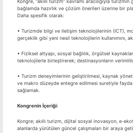
Kongre, “akıllı turizm” kavramı aracılığıyla turizmin
bağlamda hazırlık ve çözüm önerileri üzerine bir p
Daha spesifik olarak:
• Turizmde bilgi ve iletişim teknolojilerinin (ICT), mo
gerçeklik gibi yeni nesil teknolojilerin kullanımını, 
• Fiziksel altyapı, sosyal bağlılık, örgütsel kaynaklar
teknolojilerle birleştirerek; destinasyonların verimlil
• Turizm deneyimlerinin geliştirilmesi, kaynak yönetim
ve makro düzeyde entegre edilmesi suretiyle fayda d
sağlamak.
Kongrenin İçeriği:
Kongre; akıllı turizm, dijital sosyal inovasyon, e-e
alanlarda yürütülen güncel çalışmaları bir araya geti