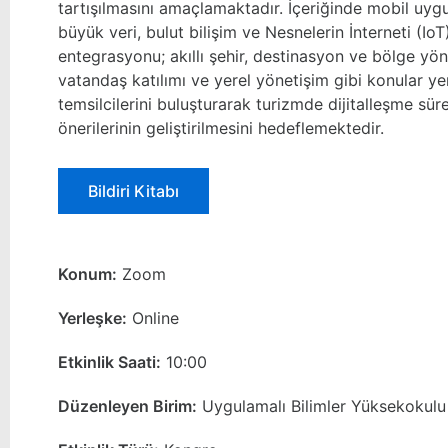
tartışılmasını amaçlamaktadır. İçeriğinde mobil uygu
büyük veri, bulut bilişim ve Nesnelerin İnterneti (IoT
entegrasyonu; akıllı şehir, destinasyon ve bölge yöne
vatandaş katılımı ve yerel yönetişim gibi konular y
temsilcilerini buluşturarak turizmde dijitalleşme sür
önerilerinin geliştirilmesini hedeflemektedir.
Bildiri Kitabı
Konum:
Zoom
Yerleşke:
Online
Etkinlik Saati:
10:00
Düzenleyen Birim:
Uygulamalı Bilimler Yüksekokulu