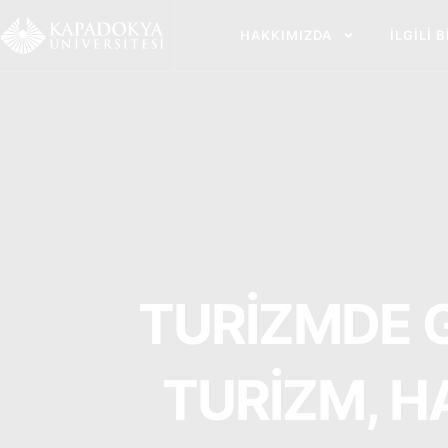
İçeriğe
atla
HAKKIMIZDA
İLGILI 
TURİZMDE G
TURİZM, H