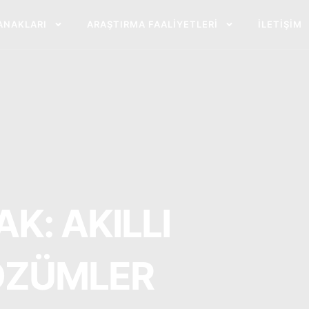
ANAKLARI
ARAŞTIRMA FAALIYETLERI
İLETIŞIM
K: AKILLI
ÇÖZÜMLER