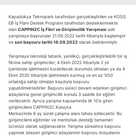
Kapadokya Teknopark tarafından gerçekleştirilen ve KOSG
EB İş Planı Destek Programı tarafından desteklenmekte
olan
CAPPIN2C İş Fikri ve Girişimcilik Yarışması
adlı
yarışmaya başvurular 21.06.2022 tarihi itibarıyla başlamıştır
ve
son başvuru tarihi 16.09.2022
olarak belirlenmiştir.
Yarışmaya teknoloji tabanlı, yenilikçi, gerçekleştirilebilir bir iş
fikrine sahip girişimciler; 4 Ekim 2022 itibariyle 2 yıl
içerisinde işletmesini kurabilecek durumda olmaları ya da 4
Ekim 2020 itibariyle işletmesini kurmuş ve en az %50
ortaklığa sahip olmaları kaydıyla başvuru
yapabilmektedirler. Başvuru süreci devam ederken girişimci
adaylarına genel girişimcilik konulu 3 saatlik bir eğitim
verilecektir. Ayrıca yarışma kapsamında ilk 10’a giren
girişimcilere CAPPIN2C Kuluçka
Merkezinde 6 ay süreli çalışma alanı tahsis edilecektir. Bu
girişimcilere eğitimler ve mentorluk desteği tamamen
ücretsiz olarak sağlanacaktır. Yarışma süresince başvuru
yapmak isteyen girişimci adaylarının başvuru dosyalarını