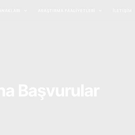
ANAKLARI
ARAŞTIRMA FAALIYETLERI
İLETIŞIM
na Başvurular