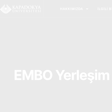
İçeriğe
atla
HAKKIMIZDA
İLGILI 
EMBO Yerleşim 