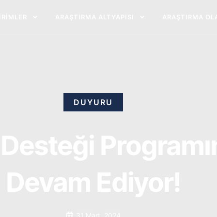
BIRIMLER
ARAŞTIRMA ALTYAPISI
ARAŞTIRMA OL
DUYURU
Desteği Programı
Devam Ediyor!
31 Mart, 2024