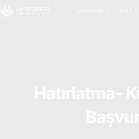
İçeriğe
atla
HAKKIMIZDA
İLGILI 
Hatırlatma- K
Başvur