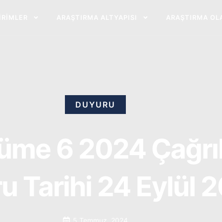
BIRIMLER
ARAŞTIRMA ALTYAPISI
ARAŞTIRMA OL
DUYURU
üme 6 2024 Çağrıla
u Tarihi 24 Eylül 
5 Temmuz, 2024