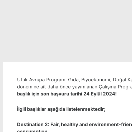
Ufuk Avrupa Programı Gıda, Biyoekonomi, Doğal K
dönemine ait daha önce yayımlanan Çalışma Prog
başlık için son başvuru tarihi 24 Eylül 2024!
İlgili başlıklar aşağıda listelenmektedir;
Destination 2: Fair, healthy and environment-fri
consumption