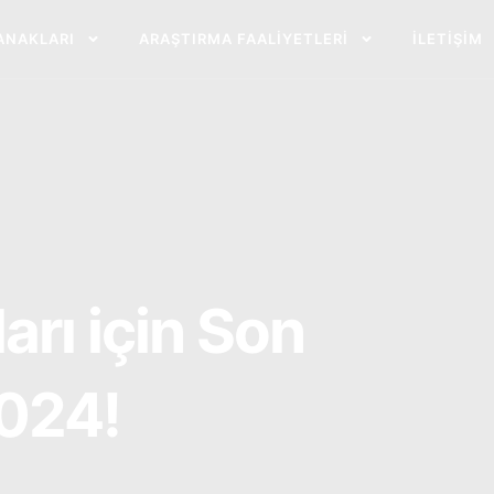
ANAKLARI
ARAŞTIRMA FAALIYETLERI
İLETIŞIM
rı için Son
2024!