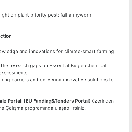
t on plant priority pest: fall armyworm
action
edge and innovations for climate-smart farming
he research gaps on Essential Biogeochemical
 assessments
 barriers and delivering innovative solutions to
le Portalı (EU Funding&Tenders Portal
) üzerinden
ına
Çalışma programında
ulaşabilirsiniz.