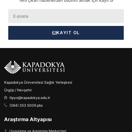
Yeni çıkan haberlerden bildirim almak için kayıt ol
Eposta
KAYIT OL
Kapadokya Üniversitesi Sağlık Yerleşkesi
Ürgüp / Nevşehir
ttpyo@kapadokya.edu.tr
(384) 353 5009 pbx
Araştırma Altyapısı
Uygulama ve Araştırma Merkezleri