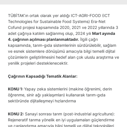
TÜBİTAK’ın ortak olarak yer aldığı ICT-AGRI-FOOD (ICT
Technologies for Sustainable Food Systems) Era-Net
Cofund projesi kapsamında 2020, 2021 ve 2022 yıllarında 3
adet çağrıya katılım sağlanmış olup, 2024 yılı
Mart
ayında
4. çağrının açılması planlanmaktadır.
İlgili çağrı
kapsamında, tarım-gıda sistemlerinin sürdürülebilir, sağlam
ve esnek sistemlere dönüşümü amacıyla bilgi temelli dijital
çözümlerin geliştirilmesini hedef alan çok uluslu araştırma ve
yenilik projeleri desteklenecektir.
Çağrının Kapsadığı Tematik Alanlar:
KONU 1:
Yapay zeka sistemlerini (makine öğrenimi, derin
öğrenme, sinir ağı yaklaşımları) kullanarak tarım-gıda
sektöründe dijitalleşmeyi hızlandırma
KONU 2:
Sanayi sonrası tarım (post-industrial agriculture):
Rejeneratif tarıma yönelik en iyi uygulamaları güçlendirme
ve canlandırma amacıyla bilgi temelli ve dijital teknolojileri