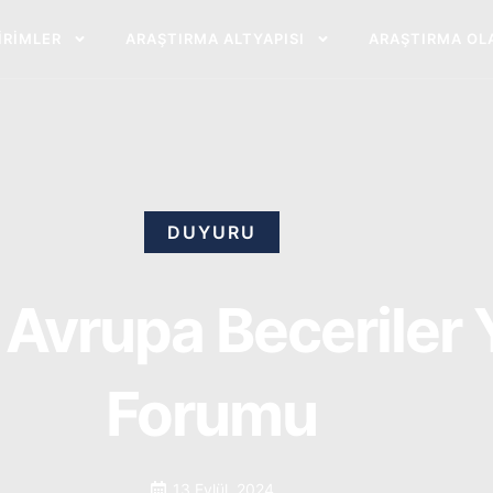
BIRIMLER
ARAŞTIRMA ALTYAPISI
ARAŞTIRMA OL
DUYURU
 Avrupa Beceriler 
Forumu
13 Eylül, 2024