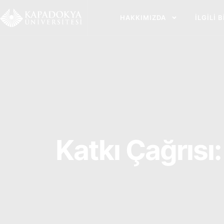
İçeriğe
atla
HAKKIMIZDA
İLGILI 
Katkı Çağrısı: