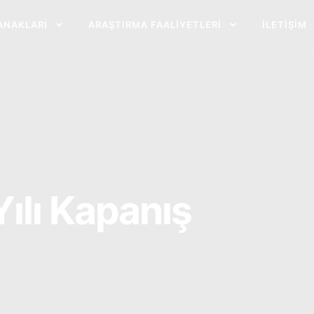
ANAKLARI
ARAŞTIRMA FAALIYETLERI
İLETIŞIM
Yılı Kapanış