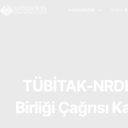
İçeriğe
atla
HAKKIMIZDA
İLGILI 
TÜBİTAK-NRDIO 
Birliği Çağrısı 