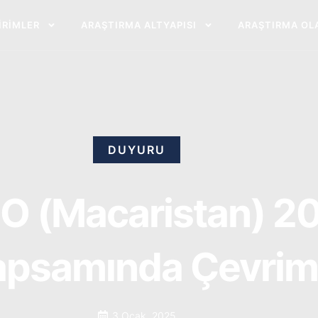
BIRIMLER
ARAŞTIRMA ALTYAPISI
ARAŞTIRMA OL
DUYURU
(Macaristan) 2024 
Kapsamında Çevrim 
3 Ocak, 2025