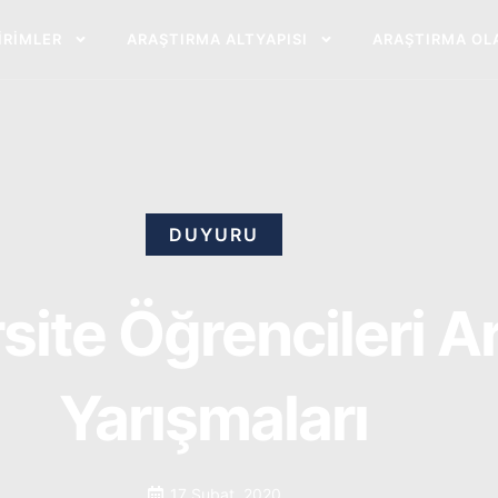
BIRIMLER
ARAŞTIRMA ALTYAPISI
ARAŞTIRMA OL
DUYURU
ite Öğrencileri Ar
Yarışmaları
17 Şubat, 2020