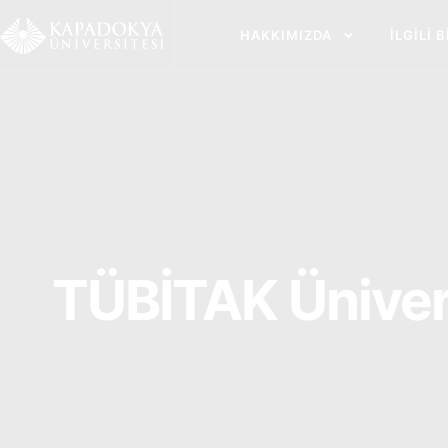
İçeriğe
atla
HAKKIMIZDA
İLGILI 
TÜBİTAK Ünivers