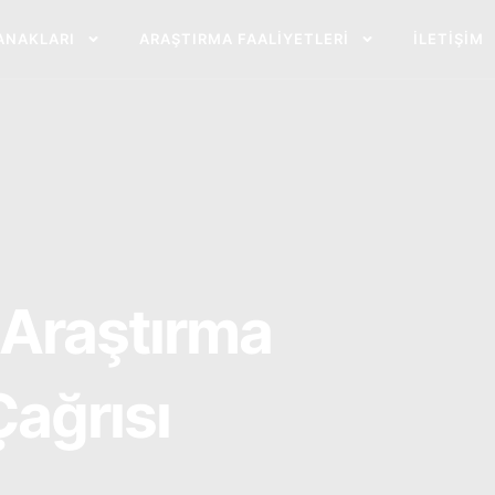
ANAKLARI
ARAŞTIRMA FAALIYETLERI
İLETIŞIM
ı-Araştırma
Çağrısı