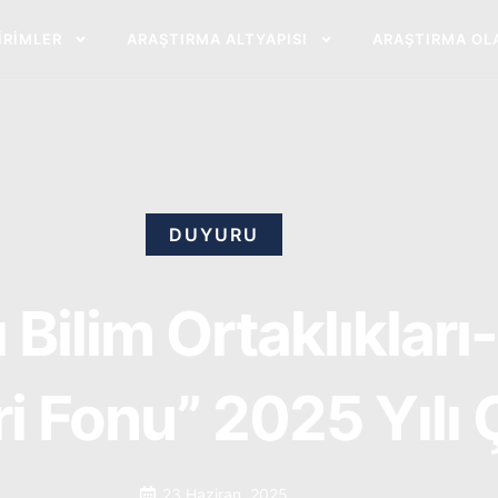
BIRIMLER
ARAŞTIRMA ALTYAPISI
ARAŞTIRMA OL
DUYURU
ı Bilim Ortaklıklar
eri Fonu” 2025 Yılı 
23 Haziran, 2025