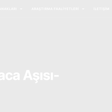
ANAKLARI
ARAŞTIRMA FAALIYETLERI
İLETIŞIM
aca Aşısı-