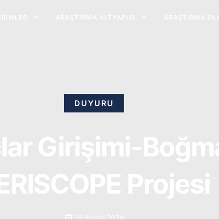
BIRIMLER
ARAŞTIRMA ALTYAPISI
ARAŞTIRMA OL
DUYURU
açlar Girişimi-Boğm
ERISCOPE Projesi
25 Nisan, 2024