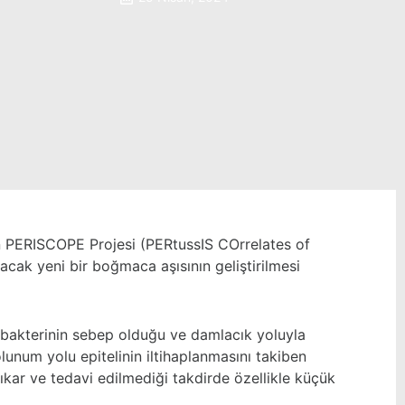
n
PERISCOPE Projesi
(PERtussIS COrrelates of
cak yeni bir boğmaca aşısının geliştirilmesi
r bakterinin sebep olduğu ve damlacık yoluyla
olunum yolu epitelinin iltihaplanmasını takiben
çıkar ve tedavi edilmediği takdirde özellikle küçük