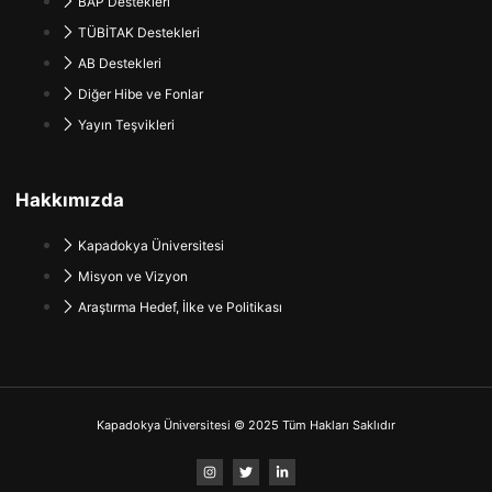
BAP Destekleri
TÜBİTAK Destekleri
AB Destekleri
Diğer Hibe ve Fonlar
Yayın Teşvikleri
Hakkımızda
Kapadokya Üniversitesi
Misyon ve Vizyon
Araştırma Hedef, İlke ve Politikası
Kapadokya Üniversitesi © 2025 Tüm Hakları Saklıdır
I
T
L
n
w
i
s
i
n