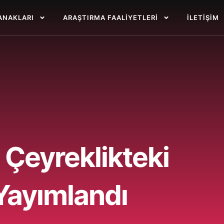
ANAKLARI
ARAŞTIRMA FAALIYETLERI
İLETIŞIM
 Çeyreklikteki
Yayımlandı