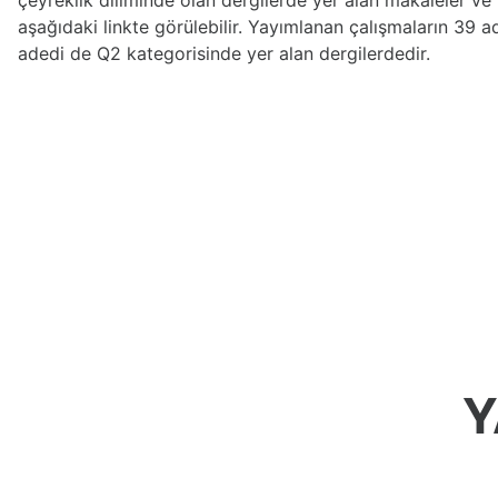
çeyreklik diliminde olan dergilerde yer alan makaleler ve 
aşağıdaki linkte görülebilir. Yayımlanan çalışmaların 39 a
adedi de Q2 kategorisinde yer alan dergilerdedir.
Y