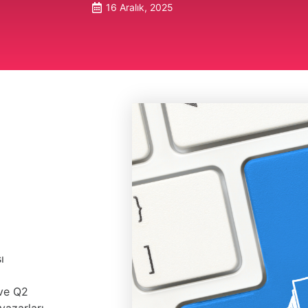
16 Aralık, 2025
ı
 ve Q2