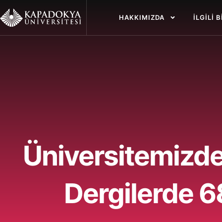
İçeriğe
atla
HAKKIMIZDA
İLGILI 
Üniversitemizde
Dergilerde 6