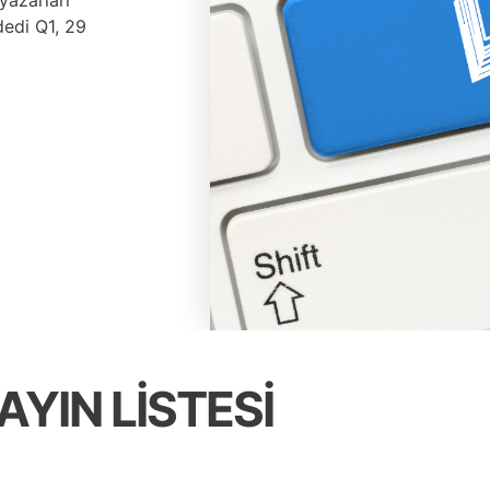
yazarları
dedi Q1, 29
AYIN LİSTESİ