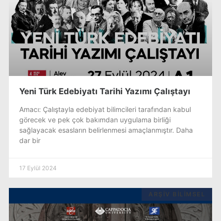
Yeni Türk Edebiyatı Tarihi Yazımı Çalıştayı
Amacı: Çalıştayla edebiyat bilimcileri tarafından kabul
görecek ve pek çok bakımdan uygulama birliği
sağlayacak esasların belirlenmesi amaçlanmıştır. Daha
dar bir
17 Eylül 2024
ARŞIV BILIMSEL