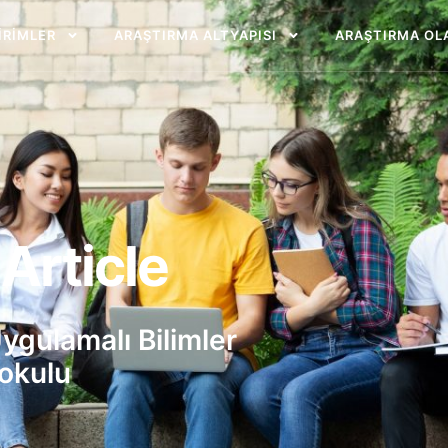
BIRIMLER
ARAŞTIRMA ALTYAPISI
ARAŞTIRMA OL
Article
ygulamalı Bilimler
okulu