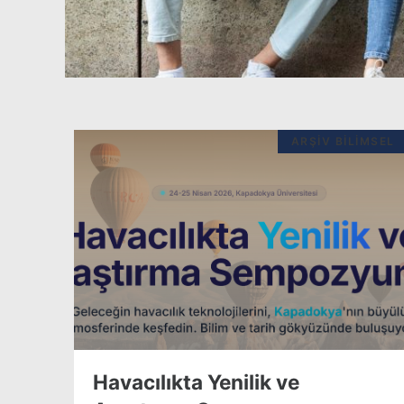
ARŞIV BILIMSEL
Havacılıkta Yenilik ve