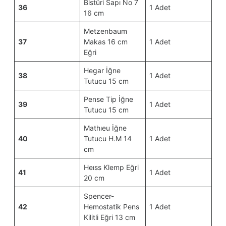
Bistüri Sapı No 7
36
1 Adet
16 cm
Metzenbaum
37
Makas 16 cm
1 Adet
Eğri
Hegar İğne
38
1 Adet
Tutucu 15 cm
Pense Tip İğne
39
1 Adet
Tutucu 15 cm
Mathıeu İğne
40
Tutucu H.M 14
1 Adet
cm
Heıss Klemp Eğri
41
1 Adet
20 cm
Spencer-
42
Hemostatik Pens
1 Adet
Kilitli Eğri 13 cm