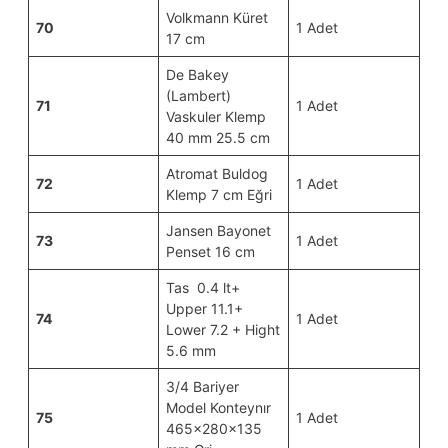
Volkmann Küret
70
1 Adet
17 cm
De Bakey
(Lambert)
71
1 Adet
Vaskuler Klemp
40 mm 25.5 cm
Atromat Buldog
72
1 Adet
Klemp 7 cm Eğri
Jansen Bayonet
73
1 Adet
Penset 16 cm
Tas 0.4 lt+
Upper 11.1+
74
1 Adet
Lower 7.2 + Hight
5.6 mm
3/4 Bariyer
Model Konteynır
75
1 Adet
465x280x135