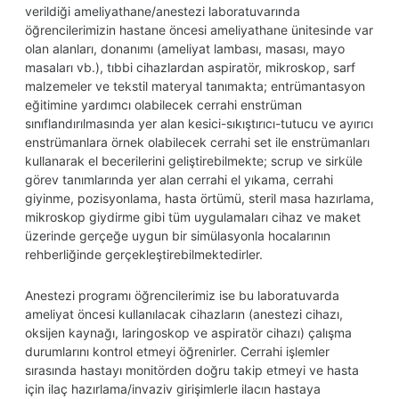
verildiği ameliyathane/anestezi laboratuvarında
öğrencilerimizin hastane öncesi ameliyathane ünitesinde var
olan alanları, donanımı (ameliyat lambası, masası, mayo
masaları vb.), tıbbi cihazlardan aspiratör, mikroskop, sarf
malzemeler ve tekstil materyal tanımakta; entrümantasyon
eğitimine yardımcı olabilecek cerrahi enstrüman
sınıflandırılmasında yer alan kesici-sıkıştırıcı-tutucu ve ayırıcı
enstrümanlara örnek olabilecek cerrahi set ile enstrümanları
kullanarak el becerilerini geliştirebilmekte; scrup ve sirküle
görev tanımlarında yer alan cerrahi el yıkama, cerrahi
giyinme, pozisyonlama, hasta örtümü, steril masa hazırlama,
mikroskop giydirme gibi tüm uygulamaları cihaz ve maket
üzerinde gerçeğe uygun bir simülasyonla hocalarının
rehberliğinde gerçekleştirebilmektedirler.
Anestezi programı öğrencilerimiz ise bu laboratuvarda
ameliyat öncesi kullanılacak cihazların (anestezi cihazı,
oksijen kaynağı, laringoskop ve aspiratör cihazı) çalışma
durumlarını kontrol etmeyi öğrenirler. Cerrahi işlemler
sırasında hastayı monitörden doğru takip etmeyi ve hasta
için ilaç hazırlama/invaziv girişimlerle ilacın hastaya