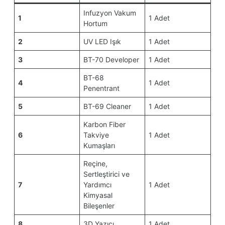
Infuzyon Vakum
1
1 Adet
Hortum
2
UV LED Işık
1 Adet
3
BT-70 Developer
1 Adet
BT-68
4
1 Adet
Penentrant
5
BT-69 Cleaner
1 Adet
Karbon Fiber
6
Takviye
1 Adet
Kumaşları
Reçine,
Sertleştirici ve
7
Yardımcı
1 Adet
Kimyasal
Bileşenler
8
3D Yazıcı
1 Adet