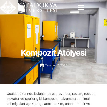
İçeriğe
atla
Kompozit Atölyesi
Temmuz 7, 2025
Uçaklar üzerinde bulunan thrust reverser, radom, rudder,
elevator ve spoiler gibi kompozit malzemelerden imal
edilmiş olan uçak parçalarının bakım, onarım, tamir ve