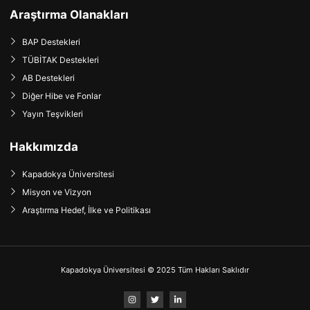
Araştırma Olanakları
BAP Destekleri
TÜBİTAK Destekleri
AB Destekleri
Diğer Hibe ve Fonlar
Yayın Teşvikleri
Hakkımızda
Kapadokya Üniversitesi
Misyon ve Vizyon
Araştırma Hedef, İlke ve Politikası
Kapadokya Üniversitesi © 2025 Tüm Hakları Saklıdır
I
T
L
n
w
i