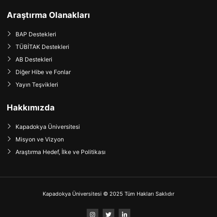
Araştırma Olanakları
BAP Destekleri
TÜBİTAK Destekleri
AB Destekleri
Diğer Hibe ve Fonlar
Yayın Teşvikleri
Hakkımızda
Kapadokya Üniversitesi
Misyon ve Vizyon
Araştırma Hedef, İlke ve Politikası
Kapadokya Üniversitesi © 2025 Tüm Hakları Saklıdır
I
T
L
n
w
i