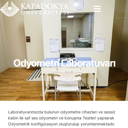
İçeriğe
atla
Odyometri Laboratuvarı
Temmuz 13, 2025
Laboratuvarımızda bulunun odyometre cihazları ve sessiz
kabin ile saf ses odyometri ve konuşma Testleri yapılarak
Odyometrik konfigürasyon oluşturulup yorumlanmaktadır.