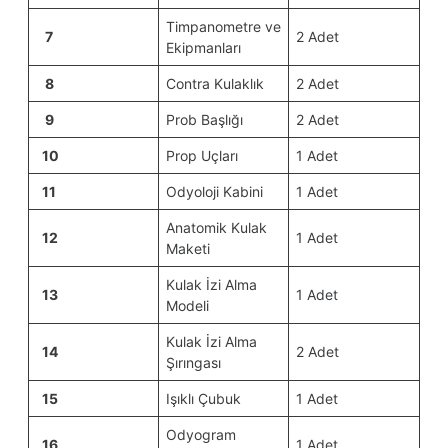
Timpanometre ve
7
2 Adet
Ekipmanları
8
Contra Kulaklık
2 Adet
9
Prob Başlığı
2 Adet
10
Prop Uçları
1 Adet
11
Odyoloji Kabini
1 Adet
Anatomik Kulak
12
1 Adet
Maketi
Kulak İzi Alma
13
1 Adet
Modeli
Kulak İzi Alma
14
2 Adet
Şırıngası
15
Işıklı Çubuk
1 Adet
Odyogram
16
1 Adet