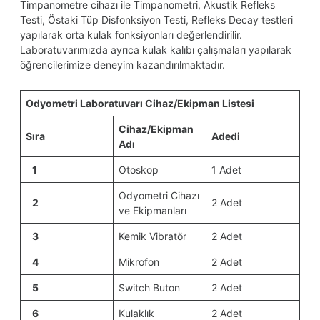
Timpanometre cihazı ile Timpanometri, Akustik Refleks
Testi, Östaki Tüp Disfonksiyon Testi, Refleks Decay testleri
yapılarak orta kulak fonksiyonları değerlendirilir.
Laboratuvarımızda ayrıca kulak kalıbı çalışmaları yapılarak
öğrencilerimize deneyim kazandırılmaktadır.
Odyometri Laboratuvarı Cihaz/Ekipman Listesi
Cihaz/Ekipman
Sıra
Adedi
Adı
1
Otoskop
1 Adet
Odyometri Cihazı
2
2 Adet
ve Ekipmanları
3
Kemik Vibratör
2 Adet
4
Mikrofon
2 Adet
5
Switch Buton
2 Adet
6
Kulaklık
2 Adet