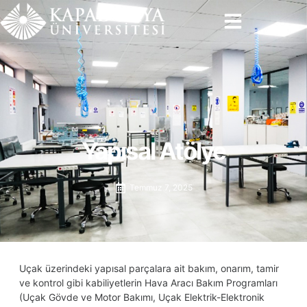
İçeriğe
atla
Yapısal Atölye
Temmuz 7, 2025
Uçak üzerindeki yapısal parçalara ait bakım, onarım, tamir
ve kontrol gibi kabiliyetlerin Hava Aracı Bakım Programları
(Uçak Gövde ve Motor Bakımı, Uçak Elektrik-Elektronik