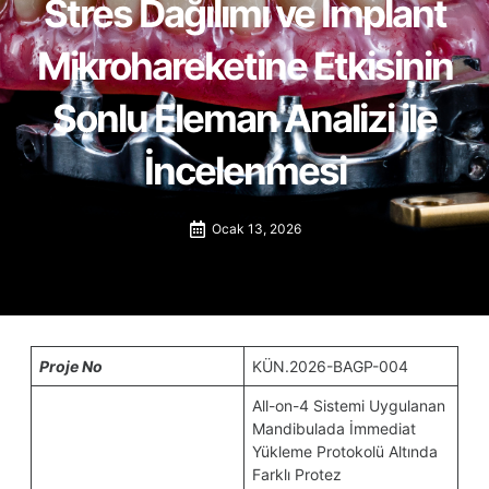
Stres Dağılımı ve İmplant
Mikrohareketine Etkisinin
Sonlu Eleman Analizi ile
İncelenmesi
Ocak 13, 2026
Proje No
KÜN.2026-BAGP-004
All-on-4 Sistemi Uygulanan
Mandibulada İmmediat
Yükleme Protokolü Altında
Farklı Protez