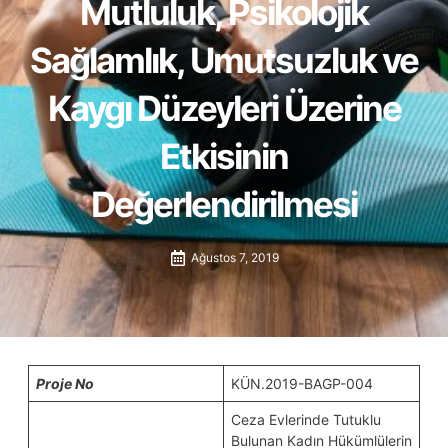
Mutluluk, Psikolojik
Sağlamlık, Umutsuzluk ve
Kaygı Düzeyleri Üzerine
Etkisinin
Değerlendirilmesi
Ağustos 7, 2019
Proje No
KÜN.2019-BAGP-004
Ceza Evlerinde Tutuklu
Bulunan Kadın Hükümlülerin