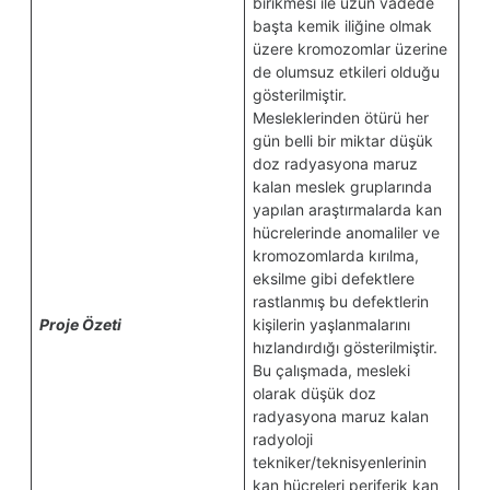
birikmesi ile uzun vadede
başta kemik iliğine olmak
üzere kromozomlar üzerine
de olumsuz etkileri olduğu
gösterilmiştir.
Mesleklerinden ötürü her
gün belli bir miktar düşük
doz radyasyona maruz
kalan meslek gruplarında
yapılan araştırmalarda kan
hücrelerinde anomaliler ve
kromozomlarda kırılma,
eksilme gibi defektlere
rastlanmış bu defektlerin
Proje Özeti
kişilerin yaşlanmalarını
hızlandırdığı gösterilmiştir.
Bu çalışmada, mesleki
olarak düşük doz
radyasyona maruz kalan
radyoloji
tekniker/teknisyenlerinin
kan hücreleri periferik kan