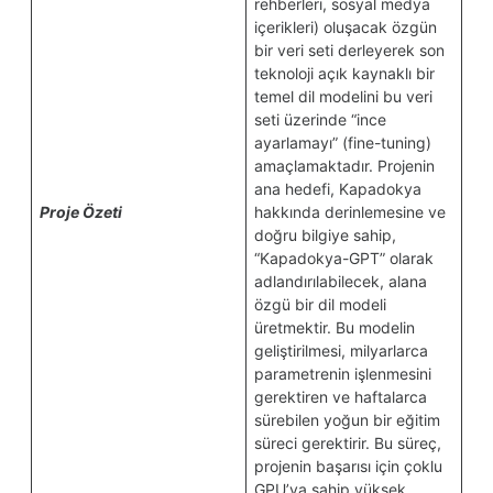
rehberleri, sosyal medya
içerikleri) oluşacak özgün
bir veri seti derleyerek son
teknoloji açık kaynaklı bir
temel dil modelini bu veri
seti üzerinde “ince
ayarlamayı” (fine-tuning)
amaçlamaktadır. Projenin
ana hedefi, Kapadokya
Proje Özeti
hakkında derinlemesine ve
doğru bilgiye sahip,
“Kapadokya-GPT” olarak
adlandırılabilecek, alana
özgü bir dil modeli
üretmektir. Bu modelin
geliştirilmesi, milyarlarca
parametrenin işlenmesini
gerektiren ve haftalarca
sürebilen yoğun bir eğitim
süreci gerektirir. Bu süreç,
projenin başarısı için çoklu
GPU’ya sahip yüksek