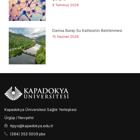
9 Temmuz 2026
Damsa Barajı Su Kalitesinin Belirlenmesi
15 Haziran 2026
Kapadokya Üniversitesi Sağlık Yerleşkesi
Ürgüp / Nevşehir
ttpyo@kapadokya.edu.tr
(384) 353 5009 pbx